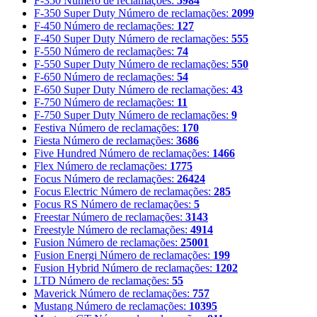
F-350
Número de reclamações:
5984
F-350 Super Duty
Número de reclamações:
2099
F-450
Número de reclamações:
127
F-450 Super Duty
Número de reclamações:
555
F-550
Número de reclamações:
74
F-550 Super Duty
Número de reclamações:
550
F-650
Número de reclamações:
54
F-650 Super Duty
Número de reclamações:
43
F-750
Número de reclamações:
11
F-750 Super Duty
Número de reclamações:
9
Festiva
Número de reclamações:
170
Fiesta
Número de reclamações:
3686
Five Hundred
Número de reclamações:
1466
Flex
Número de reclamações:
1775
Focus
Número de reclamações:
26424
Focus Electric
Número de reclamações:
285
Focus RS
Número de reclamações:
5
Freestar
Número de reclamações:
3143
Freestyle
Número de reclamações:
4914
Fusion
Número de reclamações:
25001
Fusion Energi
Número de reclamações:
199
Fusion Hybrid
Número de reclamações:
1202
LTD
Número de reclamações:
55
Maverick
Número de reclamações:
757
Mustang
Número de reclamações:
10395