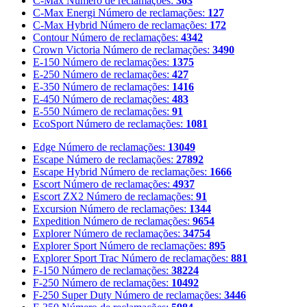
C-Max
Número de reclamações:
363
C-Max Energi
Número de reclamações:
127
C-Max Hybrid
Número de reclamações:
172
Contour
Número de reclamações:
4342
Crown Victoria
Número de reclamações:
3490
E-150
Número de reclamações:
1375
E-250
Número de reclamações:
427
E-350
Número de reclamações:
1416
E-450
Número de reclamações:
483
E-550
Número de reclamações:
91
EcoSport
Número de reclamações:
1081
Edge
Número de reclamações:
13049
Escape
Número de reclamações:
27892
Escape Hybrid
Número de reclamações:
1666
Escort
Número de reclamações:
4937
Escort ZX2
Número de reclamações:
91
Excursion
Número de reclamações:
1344
Expedition
Número de reclamações:
9654
Explorer
Número de reclamações:
34754
Explorer Sport
Número de reclamações:
895
Explorer Sport Trac
Número de reclamações:
881
F-150
Número de reclamações:
38224
F-250
Número de reclamações:
10492
F-250 Super Duty
Número de reclamações:
3446