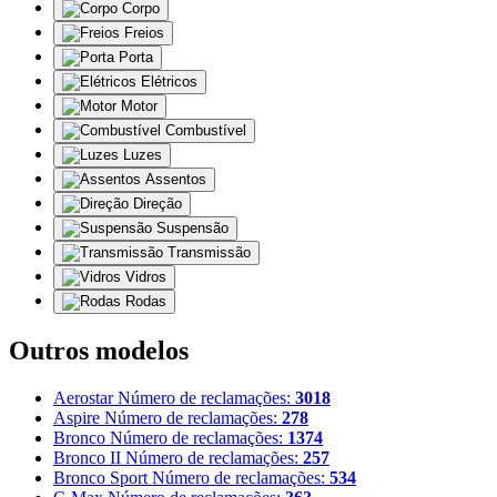
Corpo
Freios
Porta
Elétricos
Motor
Combustível
Luzes
Assentos
Direção
Suspensão
Transmissão
Vidros
Rodas
Outros modelos
Aerostar
Número de reclamações:
3018
Aspire
Número de reclamações:
278
Bronco
Número de reclamações:
1374
Bronco II
Número de reclamações:
257
Bronco Sport
Número de reclamações:
534