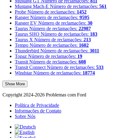
Mustang GT
Número de reclamações:
811
Mustang Mach-E
Número de reclamações:
561
Probe
Número de reclamações:
1452
Ranger
Número de reclamações:
9595
Ranger EV
Número de reclamações:
30
Taurus
Número de reclamações:
22987
Taurus SHO
Número de reclamações:
183
Taurus X
Número de reclamações:
213
Tempo
Número de reclamações:
1602
Thunderbird
Número de reclamações:
3011
Topaz
Número de reclamações:
19
Transit
Número de reclamações:
608
Transit Connect
Número de reclamações:
533
Windstar
Número de reclamações:
18774
Show More
Copyright 2024-2026 Problemas com Ford
Política de Privacidade
Informações de Contato
Sobre Nós