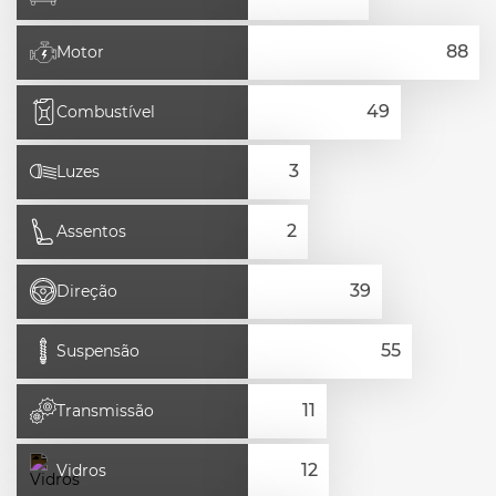
Motor
Combustível
Luzes
Assentos
Direção
Suspensão
Transmissão
Vidros