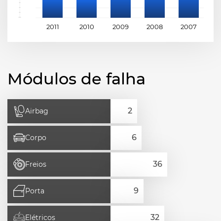
2011
2010
2009
2008
2007
2
Módulos de falha
Airbag
Corpo
Freios
Porta
Elétricos