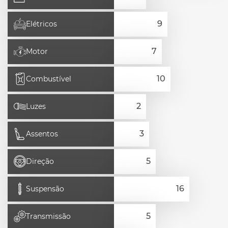
Elétricos
Motor
Combustível
Luzes
Assentos
Direção
Suspensão
Transmissão