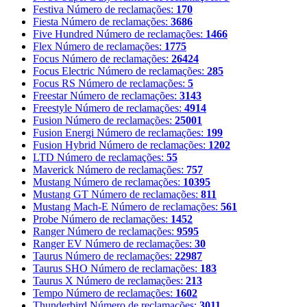
Festiva
Número de reclamações:
170
Fiesta
Número de reclamações:
3686
Five Hundred
Número de reclamações:
1466
Flex
Número de reclamações:
1775
Focus
Número de reclamações:
26424
Focus Electric
Número de reclamações:
285
Focus RS
Número de reclamações:
5
Freestar
Número de reclamações:
3143
Freestyle
Número de reclamações:
4914
Fusion
Número de reclamações:
25001
Fusion Energi
Número de reclamações:
199
Fusion Hybrid
Número de reclamações:
1202
LTD
Número de reclamações:
55
Maverick
Número de reclamações:
757
Mustang
Número de reclamações:
10395
Mustang GT
Número de reclamações:
811
Mustang Mach-E
Número de reclamações:
561
Probe
Número de reclamações:
1452
Ranger
Número de reclamações:
9595
Ranger EV
Número de reclamações:
30
Taurus
Número de reclamações:
22987
Taurus SHO
Número de reclamações:
183
Taurus X
Número de reclamações:
213
Tempo
Número de reclamações:
1602
Thunderbird
Número de reclamações:
3011