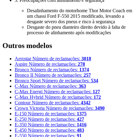
3. Preocupações com alinhamento e segurança
Desalinhamento do motorhome Thor Motor Coach em
um chassi Ford F-550 2015 modificado, levando a
desgaste severo dos pneus e risco à segurança
Desgaste do pneu dianteiro direito devido à falta de
processo de alinhamento após modificações
Outros modelos
Aerostar
Número de reclamações:
3018
Aspire
Número de reclamações:
278
Bronco
Número de reclamações:
1374
Bronco II
Número de reclamações:
257
Bronco Sport
Número de reclamações:
534
C-Max
Número de reclamações:
363
C-Max Energi
Número de reclamações:
127
C-Max Hybrid
Número de reclamações:
172
Contour
Número de reclamações:
4342
Crown Victoria
Número de reclamações:
3490
E-150
Número de reclamações:
1375
E-250
Número de reclamações:
427
E-350
Número de reclamações:
1416
E-450
Número de reclamações:
483
E-550
Número de reclamações:
91