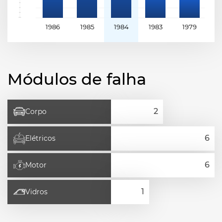
1986
1985
1984
1983
1979
1
Módulos de falha
Corpo
Elétricos
Motor
Vidros