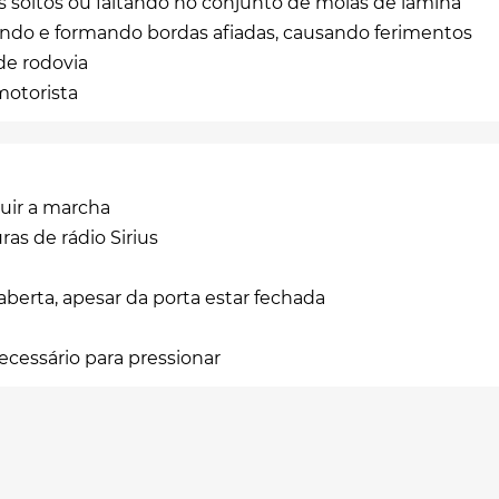
s soltos ou faltando no conjunto de molas de lâmina
ando e formando bordas afiadas, causando ferimentos
de rodovia
motorista
uir a marcha
as de rádio Sirius
aberta, apesar da porta estar fechada
ecessário para pressionar