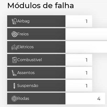
Módulos de falha
Airbag
Freios
Elétricos
Combustível
Assentos
Suspensão
Rodas