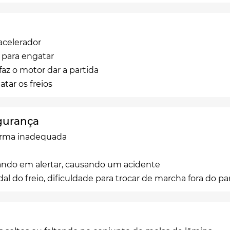
acelerador
s para engatar
z o motor dar a partida
tar os freios
egurança
forma inadequada
lhando em alertar, causando um acidente
al do freio, dificuldade para trocar de marcha fora do p