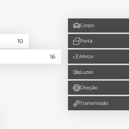
Corpo
Porta
Motor
Luzes
Direção
Transmissão