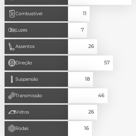
Combustível
Luzes
Assentos
Direção
Suspensão
Transmissão
Vidros
Rodas