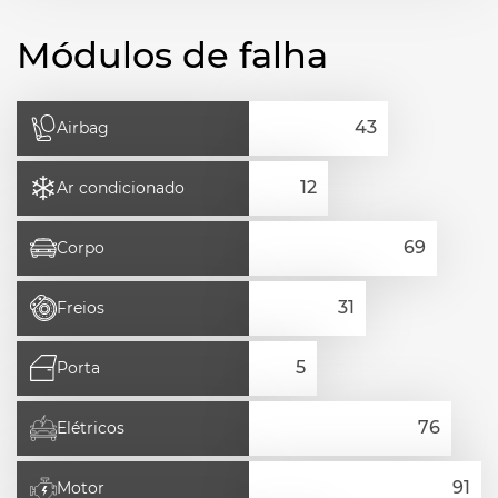
Módulos de falha
Airbag
Ar condicionado
Corpo
Freios
Porta
Elétricos
Motor