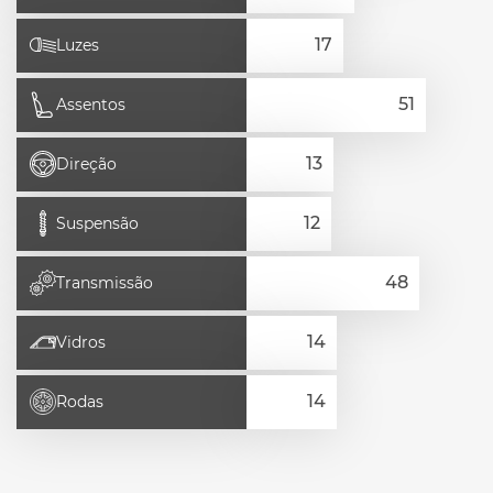
Luzes
Assentos
Direção
Suspensão
Transmissão
Vidros
Rodas