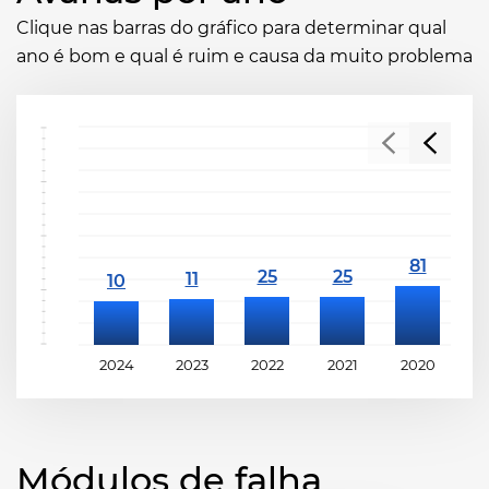
Clique nas barras do gráfico para determinar qual
ano é bom e qual é ruim e causa da muito problema
2024
2023
2022
2021
2020
2
Módulos de falha