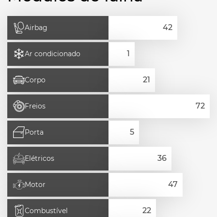
Airbag
Ar condicionado
Corpo
Freios
Porta
Elétricos
Motor
Combustível