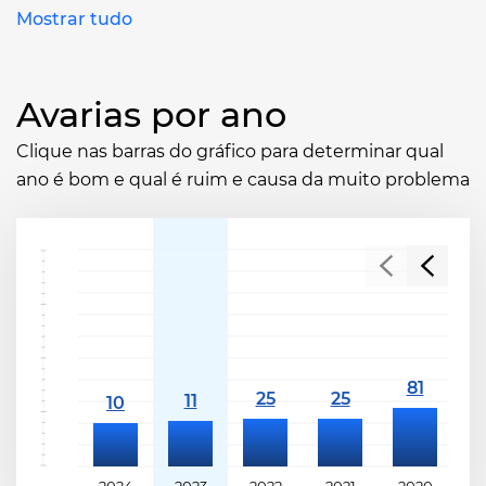
Mostrar tudo
Avarias por ano
Clique nas barras do gráfico para determinar qual
ano é bom e qual é ruim e causa da muito problema
2024
2023
2022
2021
2020
2