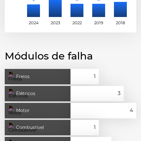
2024
2023
2022
2019
2018
2
Módulos de falha
Freios
Elétricos
Motor
Combustível