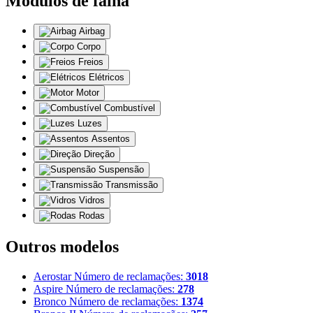
Módulos de falha
Airbag
Corpo
Freios
Elétricos
Motor
Combustível
Luzes
Assentos
Direção
Suspensão
Transmissão
Vidros
Rodas
Outros modelos
Aerostar
Número de reclamações:
3018
Aspire
Número de reclamações:
278
Bronco
Número de reclamações:
1374