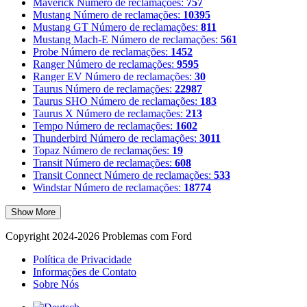
Maverick
Número de reclamações:
757
Mustang
Número de reclamações:
10395
Mustang GT
Número de reclamações:
811
Mustang Mach-E
Número de reclamações:
561
Probe
Número de reclamações:
1452
Ranger
Número de reclamações:
9595
Ranger EV
Número de reclamações:
30
Taurus
Número de reclamações:
22987
Taurus SHO
Número de reclamações:
183
Taurus X
Número de reclamações:
213
Tempo
Número de reclamações:
1602
Thunderbird
Número de reclamações:
3011
Topaz
Número de reclamações:
19
Transit
Número de reclamações:
608
Transit Connect
Número de reclamações:
533
Windstar
Número de reclamações:
18774
Show More
Copyright 2024-2026 Problemas com Ford
Política de Privacidade
Informações de Contato
Sobre Nós