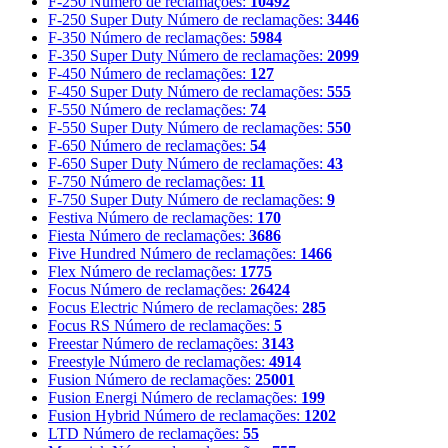
F-250
Número de reclamações:
10492
F-250 Super Duty
Número de reclamações:
3446
F-350
Número de reclamações:
5984
F-350 Super Duty
Número de reclamações:
2099
F-450
Número de reclamações:
127
F-450 Super Duty
Número de reclamações:
555
F-550
Número de reclamações:
74
F-550 Super Duty
Número de reclamações:
550
F-650
Número de reclamações:
54
F-650 Super Duty
Número de reclamações:
43
F-750
Número de reclamações:
11
F-750 Super Duty
Número de reclamações:
9
Festiva
Número de reclamações:
170
Fiesta
Número de reclamações:
3686
Five Hundred
Número de reclamações:
1466
Flex
Número de reclamações:
1775
Focus
Número de reclamações:
26424
Focus Electric
Número de reclamações:
285
Focus RS
Número de reclamações:
5
Freestar
Número de reclamações:
3143
Freestyle
Número de reclamações:
4914
Fusion
Número de reclamações:
25001
Fusion Energi
Número de reclamações:
199
Fusion Hybrid
Número de reclamações:
1202
LTD
Número de reclamações:
55