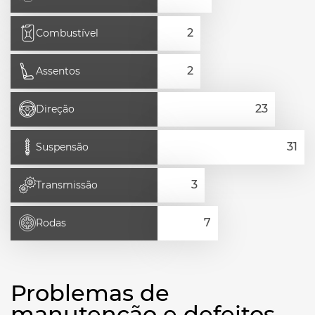
Combustível
Assentos
Direção
Suspensão
Transmissão
Rodas
Problemas de
manutenção e defeitos