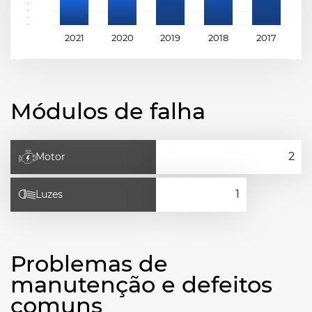
2021
2020
2019
2018
2017
2
Módulos de falha
Motor
Luzes
Problemas de
manutenção e defeitos
comuns