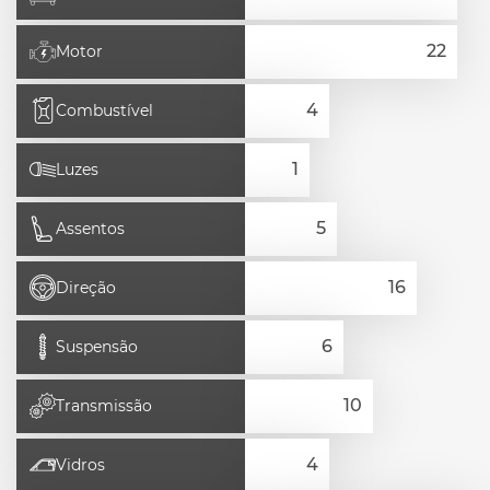
Motor
Combustível
Luzes
Assentos
Direção
Suspensão
Transmissão
Vidros