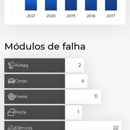
2021
2020
2019
2018
2017
2
Módulos de falha
Airbag
Corpo
Freios
Porta
Elétricos