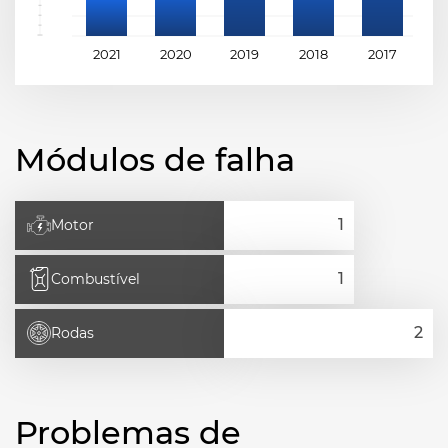
2021
2020
2019
2018
2017
2
Módulos de falha
Motor
Combustível
Rodas
Problemas de